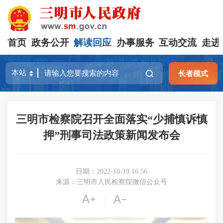
首页
政务公开
解读回应
办事服务
互动交流
走进
长者模式
三明市检察院召开全面落实“少捕慎诉慎
押”刑事司法政策新闻发布会
日期：2022-10-19 16:56
来源：三明市人民检察院微信公众号


|