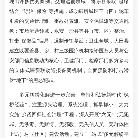
现出许多优秀案例。交通运输领域，将乐县采取“疏堵
结合”“综治+保险”等措施，成功破解城区三（四）轮车
引发的交通管理难、事故处置难、安全保障难等交通乱
象；市场流通领域，永安、沙县等县（市、区）整治、
打击“保健品”骗局，遏制传销蔓延；卫生领域，大田县
建立以覆盖县、乡、村三级医疗机构接诊医务人员与公
安部门信息联动为核心，卫健部门、检察部门多方参与
的立体式医警联动通报备案机制，全面预防和打击潜
伏“地下”的黑恶犯罪。
多元纠纷化解进一步完善，坚持和弘扬新时代“枫
桥经验”，注重源头治理、系统治理，抓早抓小，大力
实施“乡贤回归社会治理”工程，深入开展“六无”（无犯
罪、无涉毒、无赌博、无邪教、无失信人员、无群体性
上访）村（社区）建设活动，建立“一站式”多元解纷平