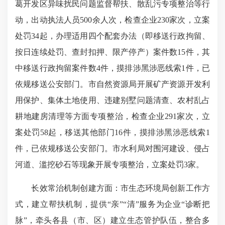
葛开发区异味扰民问题监督帮扶、散乱污专项整治等行
动，出动执法人员500余人次，检查企业230家次，立案
处罚34起，办理适用四个配套办法（即移送行政拘留、
按日连续处罚、查封扣押、限产停产）案件数15件，其
中移送行政拘留案件数4件，摸排涉黑涉恶线索1件，已
依规移送公安部门。市自然资源局开展矿产资源开发利
用保护、集体土地使用、违建别墅问题清查、农村乱占
耕地建房清理等方面专项整治，检查企业291家次，立
案处罚58起，移送其他部门16件，摸排涉黑涉恶线索1
件，已依规移送公安部门。市水利局对围河建设、侵占
河道、滥挖砂石等现象开展专项整治，立案处罚3家。
长效常治机制创建方面：市生态环境局创新工作方
式，建立帮扶机制，提供“亲”“清”服务为企业“诊断把
脉”，牵头各县（市、区）建立生态管护队伍，整合多