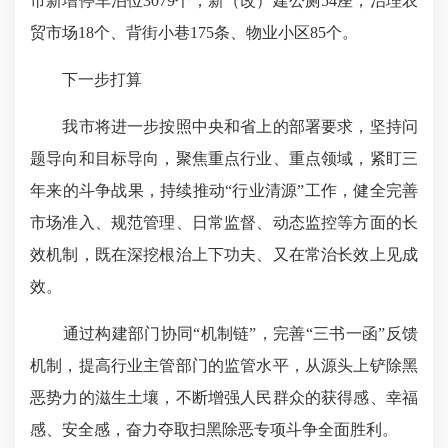
市新增停车泊位3079个，新（改）建公厕54座，治理农
贸市场18个、背街小巷175条、物业小区85个。
下一步打算
我市将进一步按照中央和省上的部署要求，坚持问
题导向和目标导向，聚焦重点行业、重点领域，紧盯三
年来的斗争战果，持续推动“行业清源”工作，健全完善
市场准入、规范管理、日常监督、动态监控等方面的长
效机制，既在深挖根治上下功夫、又在常治长效上见成
效。
通过构建部门协同“机制链”，完善“三书一函”反馈
机制，提高行业主管部门的监管水平，从源头上铲除黑
恶势力的滋生土壤，不断增强人民群众的获得感、幸福
感、安全感，奋力夺取扫黑除恶专项斗争全面胜利。