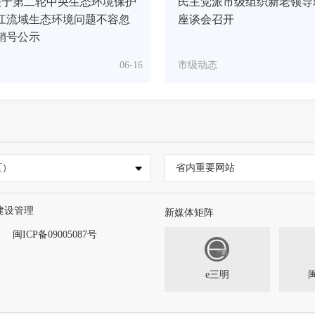
关于第二轮中央生态环境保护
民主党派市级组织新老领导
江流域生态环境问题不容忽
座谈会召开
销号公示
06-16
市级动态
区）
省内重要网站
建设管理
新媒体矩阵
闽ICP备09005087号
e三明