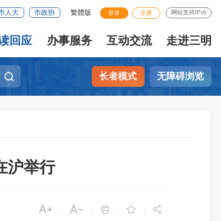
市人大
市政协
繁體版
网站支持IPv6
登录
注册
读回应
办事服务
互动交流
走进三明
长者模式
无障碍浏览
在沪举行





|
|
|
|