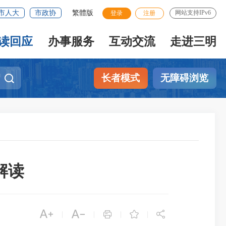
市人大
市政协
繁體版
网站支持IPv6
登录
注册
读回应
办事服务
互动交流
走进三明
长者模式
无障碍浏览
解读





|
|
|
|