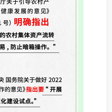
（三）分级分
公开交易。
（四）以点带
适时由点及面
（五）严格落
化工作指导和
四、实施
《若干措施
（联系人：黄弘