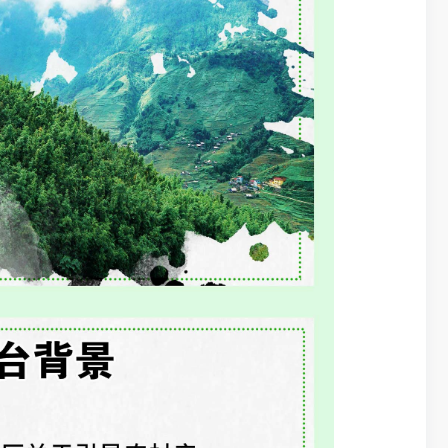
二、制定
制定《关于促
源交易标准化
地发挥市场在
三、主要
《若干措施
（一）建立健
设区域性综合
（二）明确交
权、“四荒”