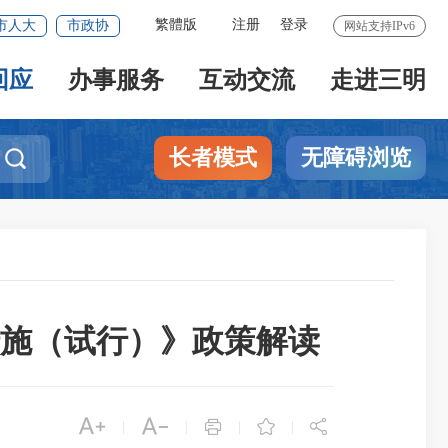
繁體版
注册
登录
市人大
市政协
网站支持IPv6
回应
办事服务
互动交流
走进三明
长者模式
无障碍浏览

施（试行）》政策解读





|
|
|
|