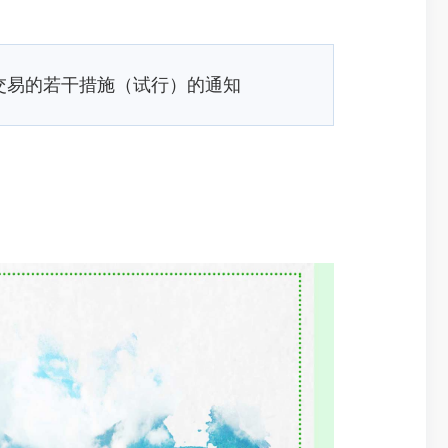
交易的若干措施（试行）的通知
一、出台
2014年，
体资产流转必
见》指出要“
局等省直有关