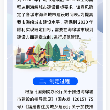
章
围
目
清
海
作
管
水
海