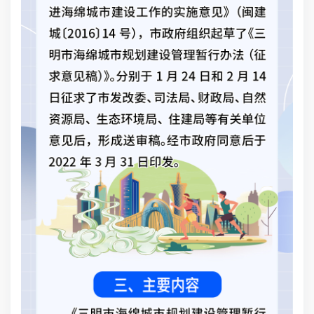
市
规
地
项
求
件
流
设
条
标
设