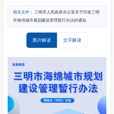
相关文件：
三明市人民政府办公室关于印发三明
市海绵城市规划建设管理暂行办法的通知
图片解读
文字解读
一
平
限
设自
年
指导