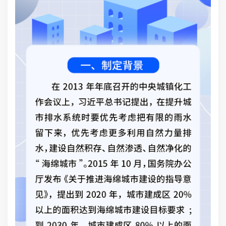
积达
0
定
建设
绵
意
厅
城
市
月2
自
形