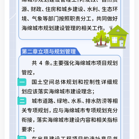
营
施
效