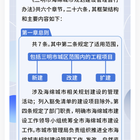
对
到
发
建
变
单
一
招
节
的
后