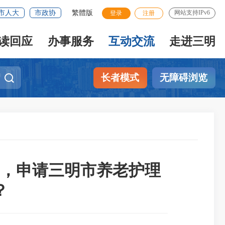
市人大
市政协
繁體版
网站支持IPv6
登录
注册
读回应
办事服务
互动交流
走进三明
长者模式
无障碍浏览
，申请三明市养老护理
？