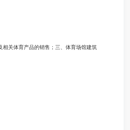
相关体育产品的销售；三、体育场馆建筑