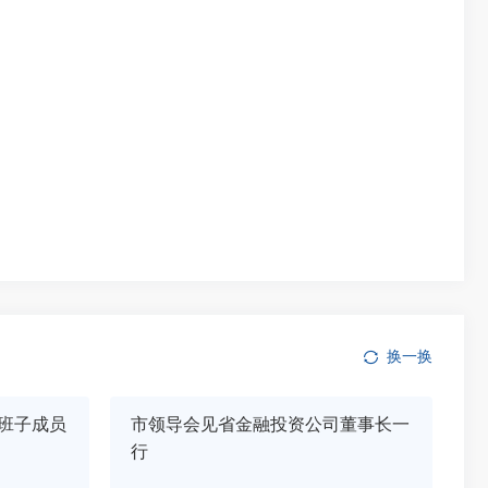
换一换
班子成员
市领导会见省金融投资公司董事长一
行