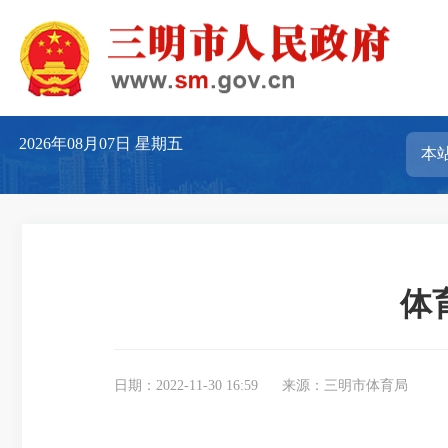
2026年08月07日
星期五
体
日期：2022-11-30 16:59
来源：三明市体育局