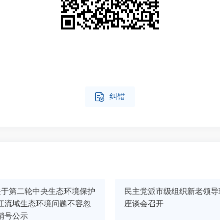

纠错
关于第二轮中央生态环境保护
民主党派市级组织新老领导
江流域生态环境问题不容忽
座谈会召开
销号公示