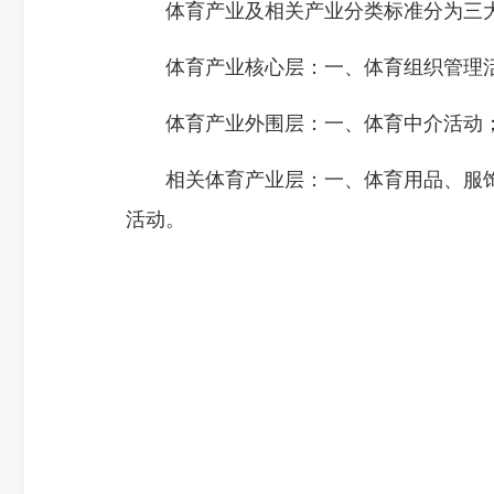
体育产业及相关产业分类标准分为三大
体育产业核心层：一、体育组织管理活
体育产业外围层：一、体育中介活动；
相关体育产业层：一、体育用品、服饰
活动。