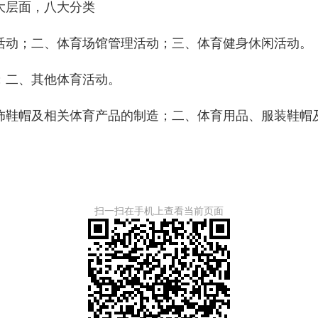
层面，八大分类
动；二、体育场馆管理活动；三、体育健身休闲活动。
二、其他体育活动。
鞋帽及相关体育产品的制造；二、体育用品、服装鞋帽及
扫一扫在手机上查看当前页面