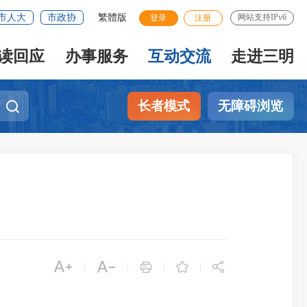
市人大
市政协
繁體版
网站支持IPv6
登录
注册
读回应
办事服务
互动交流
走进三明
长者模式
无障碍浏览





|
|
|
|