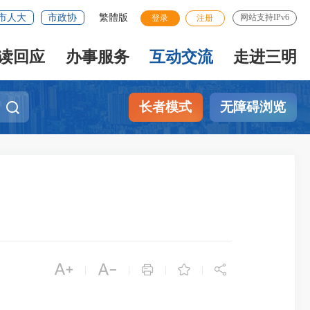
市人大
市政协
繁體版
网站支持IPv6
登录
注册
读回应
办事服务
互动交流
走进三明
长者模式
无障碍浏览





|
|
|
|