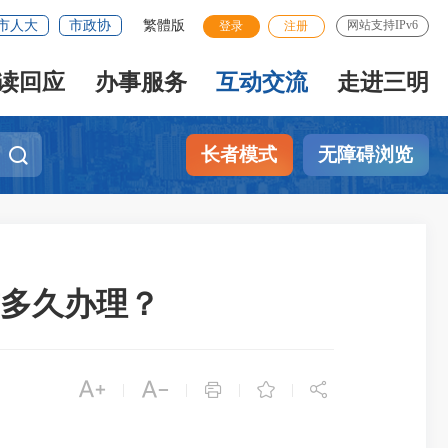
市人大
市政协
繁體版
网站支持IPv6
登录
注册
读回应
办事服务
互动交流
走进三明
长者模式
无障碍浏览
多久办理？





|
|
|
|