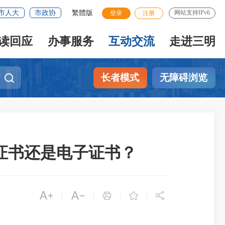
市人大
市政协
繁體版
网站支持IPv6
登录
注册
读回应
办事服务
互动交流
走进三明
长者模式
无障碍浏览
证书还是电子证书？





|
|
|
|