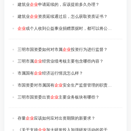
建筑业
企业
申请延续的，应该提前多久办理？
建筑业
企业
资质延续通过后，怎么获取资质证书？
企业
或个人收到公益事业捐赠票据时，都可以将公益性捐赠支出进行税前扣除吗？
三明市国资委如何对市属
企业
投资行为进行监督？
三明市属
企业
经营业绩考核主要包含哪些内容？
市属国有
企业
经济运行情况怎么样？
市国资委对市属国有
企业
安全生产监督管理的职责是什么？
三明市国资委出资
企业
主要业务板块有哪些？
存量
企业
应该如何应对出资期限的新要求？
《关于支持
企业
加大研发投入加强研发活动的若干措施》在支持