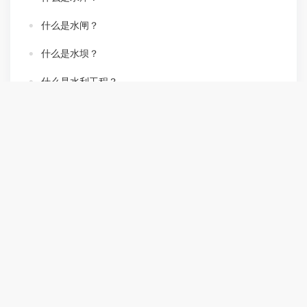
什么是水闸？
什么是水坝？
什么是水利工程？
上一页
下一页
<<
>>
市政府部门
各县（市、区）
省内重要网站
其它网站
关于我们
|
隐私保护
|
联系我们
|
站点地图
|
使用帮助
|
网站建设管理
网站标识码： 3504000001
闽公网安备号：
35040202000112号