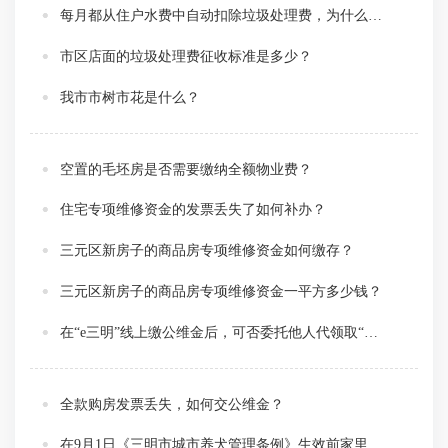
每月都从住户水费中自动扣除垃圾处理费，为什么交给物业公司的物业费还包括卫生清扫费？
市区店面的垃圾处理费征收标准是多少？
我市市树市花是什么？
空置的毛坯房是否需要缴纳全额物业费？
住宅专项维修资金的发票丢失了如何补办？
三元区新房子的商品房专项维修资金如何缴存？
三元区新房子的商品房专项维修资金一平方多少钱？
在“e三明”线上缴公维金后，可否委托他人代领取“缴费凭证”？
全款购房发票丢失，如何交公维金？
在9月1日《三明市城市养犬管理条例》生效前家里已养超过一只以上的犬只，能否办理养犬证？