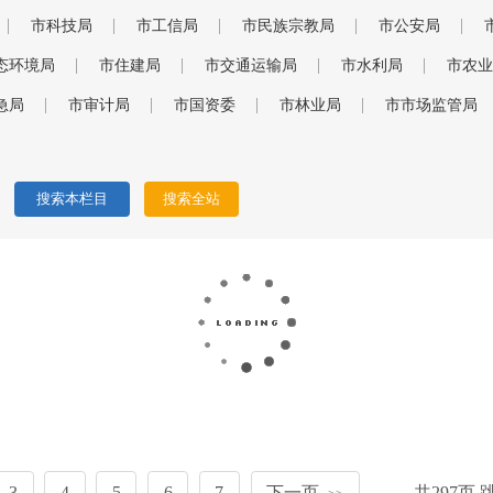
市科技局
市工信局
市民族宗教局
市公安局
态环境局
市住建局
市交通运输局
市水利局
市农业
急局
市审计局
市国资委
市林业局
市市场监管局
3
4
5
6
7
下一页
共
297
页,