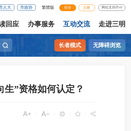
市人大
市政协
繁體版
网站支持IPv6
登录
注册
读回应
办事服务
互动交流
走进三明
长者模式
无障碍浏览
定向生”资格如何认定？





|
|
|
|