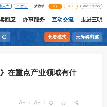
市人大
市政协
繁體版
网站支持IPv6
登录
注册
读回应
办事服务
互动交流
走进三明
长者模式
无障碍浏览
》在重点产业领域有什





|
|
|
|