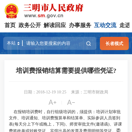
首页
政务公开
解读回应
办事服务
互动交流
走进
长者模式
培训费报销结算需要提供哪些凭证?
日期：2018-12-19 10:25
来源：三明市财政局


|
在报销培训费时，自行组级培训的，须提供：培训计划
审批
文件、培训通知、培训费预算单和结算单、实际参训人员签到
表(每天分上下午或晚上，下同)、师资审批文件(邀请函)、讲课
委
费签收单或转账凭证、宾馆出具的发票及费用明细等凭证。