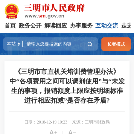
首页
政务公开
解读回应
办事服务
互动交流
走进
长者模式
《三明市市直机关培训费管理办法》
中“各项费用之间可以调剂使用”与“未发
生的事项，报销额度上限应按明细标准
进行相应扣减”是否存在矛盾?
日期：2018-12-19 10:23
来源：三明市财政局


|