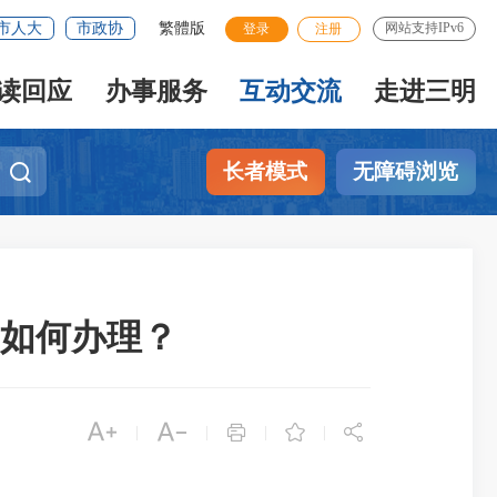
市人大
市政协
繁體版
网站支持IPv6
登录
注册
读回应
办事服务
互动交流
走进三明
长者模式
无障碍浏览
如何办理？





|
|
|
|