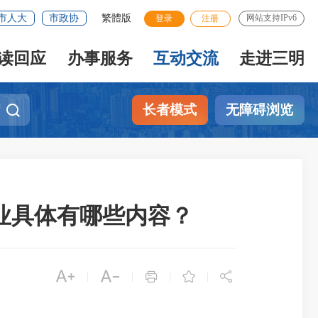
市人大
市政协
繁體版
网站支持IPv6
登录
注册
读回应
办事服务
互动交流
走进三明
长者模式
无障碍浏览
业具体有哪些内容？





|
|
|
|