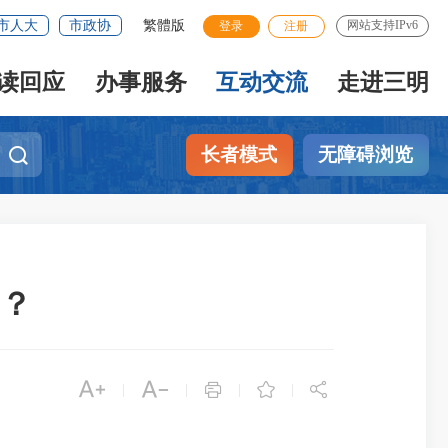
市人大
市政协
繁體版
网站支持IPv6
登录
注册
读回应
办事服务
互动交流
走进三明
长者模式
无障碍浏览
？





|
|
|
|