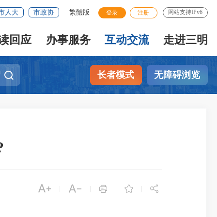
市人大
市政协
繁體版
网站支持IPv6
登录
注册
读回应
办事服务
互动交流
走进三明
长者模式
无障碍浏览
?





|
|
|
|