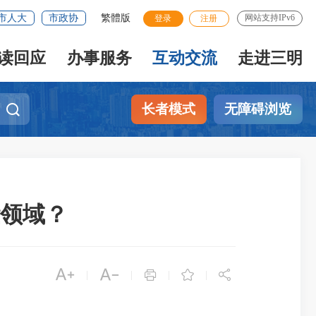
市人大
市政协
繁體版
网站支持IPv6
登录
注册
读回应
办事服务
互动交流
走进三明
长者模式
无障碍浏览
领域？





|
|
|
|