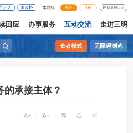
市人大
市政协
繁體版
网站支持IPv6
登录
注册
读回应
办事服务
互动交流
走进三明
长者模式
无障碍浏览
务的承接主体？





|
|
|
|