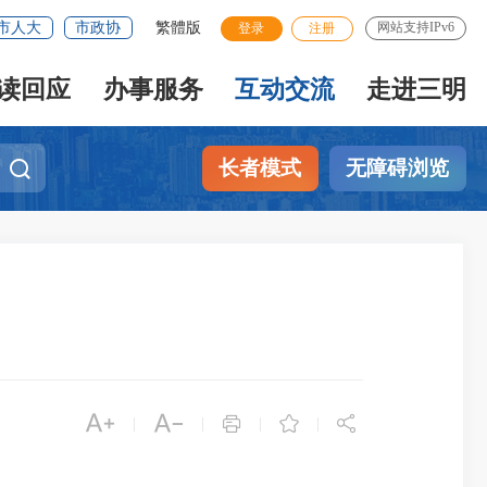
市人大
市政协
繁體版
网站支持IPv6
登录
注册
读回应
办事服务
互动交流
走进三明
长者模式
无障碍浏览





|
|
|
|