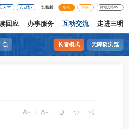
市人大
市政协
繁體版
网站支持IPv6
登录
注册
读回应
办事服务
互动交流
走进三明
长者模式
无障碍浏览





|
|
|
|