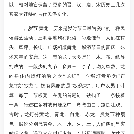
以，相对地它保留了更多的晋、汉、唐、宋历史上几次
客家大迁移的古代民俗文化。
一、岁节
舞龙，历来是岁时节日最为突出的一种民
俗游艺活动，三明各地均有此俗，每逢佳节，人们在村
头、草坪、长街、广场相聚舞龙，增添节日的喜庆，乞
求来年的安康。这一带的龙，大多是竹、木、布、纸等
扎成的，一般少则九节，多则三十余节，均为单数。龙
的身体内燃灯的称之为“龙灯”，不燃灯者称为“布
龙”或“纱龙”。饶有风趣的是“板凳龙”，每户以男丁计
算，每丁一节板凳，在凳的首尾钉上铁扣子，一条接着
一条，行进在乡村或田埂之中，弯弯曲曲，煞是壮观。
古时，龙灯分黄龙、青龙、白龙、赤龙、黑龙五种颜
色，据说分别代表金、木、水、火、土，人们遇到旱灾
时玩水龙、遇到水灾时玩火龙，以祈风调雨顺、乞求五