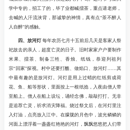
学中专的，招工了的，毕了业都喊擂茶，重点请老师，
去喊的人汗流浃背，那诚挚的神情，真有点“茶不醉人
人自醉”的感触。
四、放河灯
每年农历七月十五前后几天是客家人祭
祀故去的亲人，超度亡灵的日子。旧时家家户户要制作
米果、擂茶、制备三牲、香烛、纸钱，恭迎列祖列
宗“回家”探视。村中还要打醮、做焰口、放河灯……其
中最有趣的是放河灯。河灯是用上过蜡的红纸剪成荷
花、鱼、船等形状，里面按上一根纸捻，入夜由僧人带
至船上。僧人在船上设坛，诵经念佛，敲敲打打。无非
是追荐亡灵，祈求消灾降福。烧过祭文后，在河灯里注
入灯油，点亮放入江中。在朦胧的月色中，波光鳞鳞的
河面上漂浮着一盏盏红艳艳的河灯，飘飘悠悠把人们带