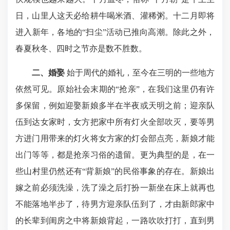
日，山里人这天必给耕牛喝米酒、灌稀粥。十二月即将
进入新年，各地的“扫尘”活动已推向高潮。除此之外，
春夏秋冬、四时之节亦是数不胜数。
二、婚娶
始于周代的婚礼，至今在三明的一些地方
依然可见。原始社会末期的“抢亲”，在我们这里仍有许
多保留，例如迎娶新娘多半在半夜或天明之前；迎亲队
伍到达女家时，女方把家中所有灯火全部吹灭，要等男
方进门用带来的灯火将女方家的灯会部点亮，新娘才能
出门等等，都是抢亲习俗的遗留。更为典型的是，在一
些山村里仍然还有“背新娘”的民俗事象的存在。新娘出
嫁之前必须洗澡，洗了澡之后打扮一新坐在床上就再也
不能落地半步了，待男方迎亲队伍到了，才由新郎家中
的长辈到闺房之中将新娘背起，一路吹吹打打，直到男