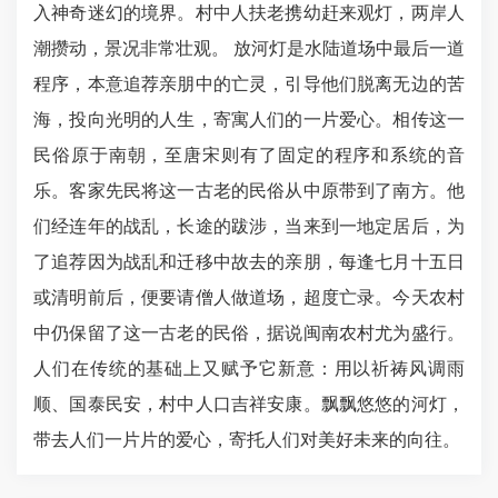
入神奇迷幻的境界。村中人扶老携幼赶来观灯，两岸人
潮攒动，景况非常壮观。 放河灯是水陆道场中最后一道
程序，本意追荐亲朋中的亡灵，引导他们脱离无边的苦
海，投向光明的人生，寄寓人们的一片爱心。相传这一
民俗原于南朝，至唐宋则有了固定的程序和系统的音
乐。客家先民将这一古老的民俗从中原带到了南方。他
们经连年的战乱，长途的跋涉，当来到一地定居后，为
了追荐因为战乱和迁移中故去的亲朋，每逢七月十五日
或清明前后，便要请僧人做道场，超度亡录。今天农村
中仍保留了这一古老的民俗，据说闽南农村尤为盛行。
人们在传统的基础上又赋予它新意：用以祈祷风调雨
顺、国泰民安，村中人口吉祥安康。飘飘悠悠的河灯，
带去人们一片片的爱心，寄托人们对美好未来的向往。