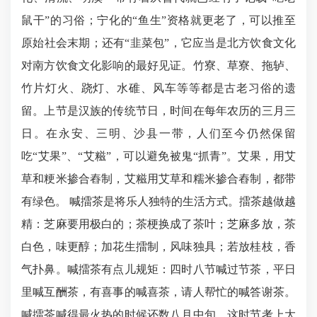
鼠干”的习俗；宁化的“鱼生”资格就更老了，可以推至
原始社会末期；还有“韭菜包”，它应当是北方饮食文化
对南方饮食文化影响的最好见证。竹寮、草寮、拖轳、
竹片灯火、跷灯、水碓、风车等等都是古老习俗的遗
留。上节是汉族的传统节日，时间在每年农历的三月三
日。在永安、三明、沙县一带，人们至今仍然保留
吃“艾果”、“艾糍”，可以避免被鬼“抓青”。艾果，用艾
草和粳米掺合舂制，艾糍用艾草和糯米掺合舂制，都带
有绿色。 喊擂茶是将乐人独特的生活方式。擂茶越做越
精：芝麻要用极白的；茶梗换成了茶叶；芝麻多放，茶
白色，味更醇；加花生擂制，风味独具；若放桂枝，香
气扑鼻。喊擂茶有点儿规矩：四时八节喊过节茶，平日
里喊互酬茶，有喜事的喊喜茶，请人帮忙的喊答谢茶。
喊擂茶喊得最火热的时候还数八月中旬。这时节考上大