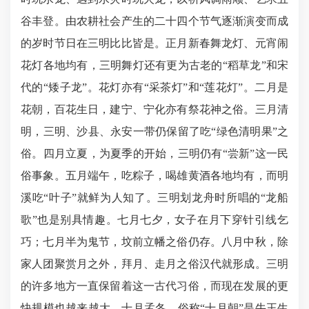
谷丰登。由农耕社会产生的二十四个节气逐渐演变而成
的岁时节日在三明比比皆是。正月新春舞龙灯、元宵闹
花灯各地均有，三明舞灯还有更为古老的“稻草龙”和宋
代的“矮子龙”。花灯亦有“采茶灯”和“莲花灯”。二月是
花朝，百花生日，建宁、宁化亦有祭花神之俗。三月清
明，三明、沙县、永安一带仍保留了吃“绿色清明果”之
俗。四月立夏，为夏季的开始，三明仍有“尝新”这一民
俗事象。五月端午，吃粽子，喝雄黄酒各地均有，而明
溪吃“叶子”就鲜为人知了。三明划龙舟时所唱的“龙船
歌”也是别具情趣。七月七夕，女子在月下穿针引线乞
巧；七月半为鬼节，坟前立幡之俗仍存。八月中秋，除
家人团聚赏月之外，拜月、走月之俗汉代就形成。三明
的许多地方一直保留着这一古代习俗，而现在发展的更
快规模也越来越大。十月孟冬，俗称“十月朝”是牛王生