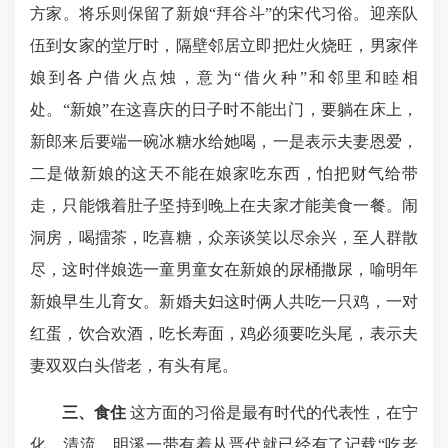
方家。将乐则保留了新娘“拜谷斗”的宋代习俗。迎亲队
伍到女家的堂厅时，隔壁邻居立即把灶火烧旺，男家伴
娘到各户借火点烛，意为“借火种”和邻里和睦相
处。“新娘”在这喜庆的日子时不能出门，要躺在床上，
新郎来后要端一碗冰糖水给她喝，一是表示夫妻恩爱，
二是做新娘的这天不能在娘家吃东西，怕把财气给带
走，只能饿着肚子坚持到晚上在夫家才能美食一餐。闹
洞房，喝擂茶，吃喜糖，众亲谈笑以尽余兴，至人群散
尽，这时伴娘选一童男童女在新娘的尿桶撒尿，喻明年
新娘早生儿育女。新婚夫妇这时俩人共吃一只鸡，一对
红蛋，饮合欢酒，吃长寿面，鸡必须要吃头尾，表示夫
妻双双白头偕老，有头有尾。
三、食住
这方面的习俗是最有时代的代表性，在宁
化、清流、明溪一带有着从晋代就已经有了记载“吃老