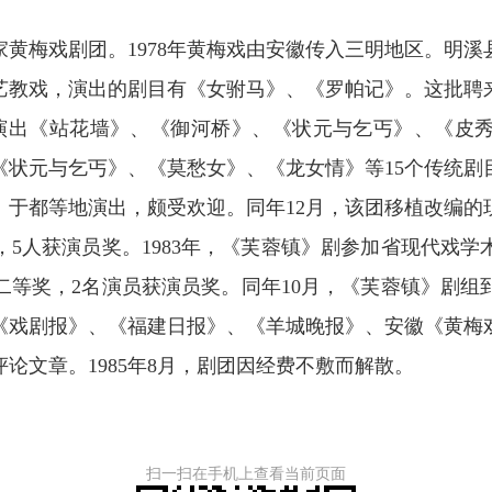
梅戏剧团。1978年黄梅戏由安徽传入三明地区。明溪
艺教戏，演出的剧目有《女驸马》、《罗帕记》。这批聘
演出《站花墙》、《御河桥》、《状元与乞丐》、《皮秀英
《状元与乞丐》、《莫愁女》、《龙女情》等15个传统剧
、于都等地演出，颇受欢迎。同年12月，该团移植改编的
5人获演员奖。1983年，《芙蓉镇》剧参加省现代戏
二等奖，2名演员获演员奖。同年10月，《芙蓉镇》剧组
《戏剧报》、《福建日报》、《羊城晚报》、安徽《黄梅
论文章。1985年8月，剧团因经费不敷而解散。
扫一扫在手机上查看当前页面