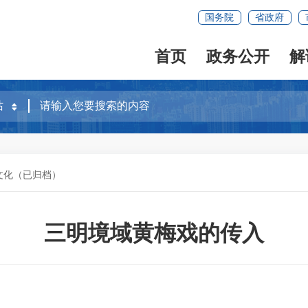
国务院
省政府
首页
政务公开
解
文化（已归档）
三明境域黄梅戏的传入