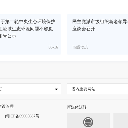
关于第二轮中央生态环境保护
民主党派市级组织新老领导
江流域生态环境问题不容忽
座谈会召开
销号公示
06-16
市级动态
区）
省内重要网站
建设管理
新媒体矩阵
闽ICP备09005087号