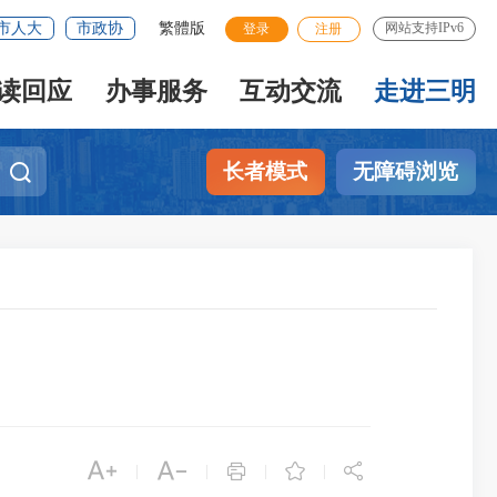
市人大
市政协
繁體版
网站支持IPv6
登录
注册
读回应
办事服务
互动交流
走进三明
长者模式
无障碍浏览





|
|
|
|