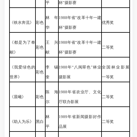
平
杯”摄影赛
林年
1988年省“改革十年一建
《铁水奔流》
彩色
优秀奖
华
杯”摄影赛
《都是为了奉
王兴
1988年省“改革十年一建
彩色
二等奖
献》
献
杯”摄影赛
《我爱绿色的
李锡
1988年“八闽翠色”林业
全国林业影展
彩色
世界》
奎
摄影展
一等奖
陈海
1988年省农业厅、文化
《晨曦》
彩色
二等奖
尔
厅联办影展
林
1989年省新闻摄影好作
《助人为乐》
黑白
二等奖
平
品展