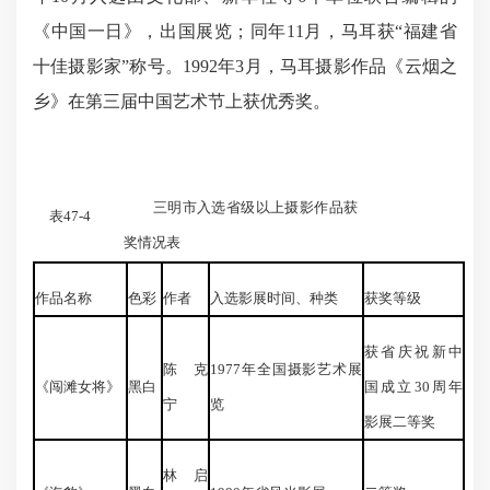
《中国一日》，出国展览；同年11月，马耳获“福建省
十佳摄影家”称号。1992年3月，马耳摄影作品《云烟之
乡》在第三届中国艺术节上获优秀奖。
三明市入选省级以上摄影作品获
表47-4
奖情况表
作品名称
色彩
作者
入选影展时间、种类
获奖等级
获省庆祝新中
陈克
1977年全国摄影艺术展
《闯滩女将》
黑白
国成立30周年
宁
览
影展二等奖
林启