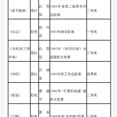
白育
1985年省第二届青年作
《奋不顾身》
黑白
二等奖
琛
品影展
郑升
《出山》
彩色
1985年林业影展
一等奖
亮
《兴旺的三明
白育
1985年《经济日报》全
黑白
三等奖
市场》
琛
国摄影大奖赛
吕锡
《传经》
黑白
1985年职工作品影展
优秀奖
发
曹建
1986年“可爱的福建”摄
《夜读》
彩色
二等奖
平
影大奖赛
黄金
《江畔》
彩色
1986年省“金棕榈”影展
一等奖