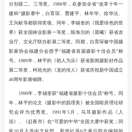
分别获二、三等奖。1988年，在参加全省“改革十年一
建杯”摄影赛中，白育琛、曹建平、林年华、徐华法、
王兴献等都获得奖项。同年，李锡奎的《我爱绿色的世
界》获全国林业影展一等奖，陈海尔的《晨曦》获省农
业厅、文化厅联办影展二等奖。同期，白育琛被中国摄
影家协会福建分会授予“福建省首届摄影十佳会员”称
号。1989年，林平的《助人为乐》获省新闻摄影好作品
展二等奖，柯祖光的《龙的传人》获省庆祝新中国成立
40周年影展铜牌。
1990年，李锡奎获“福建省摄影十佳会员”称号。同
年，林平的论文《摄影中的肌理美》被全国暗房理论研
究会评为优秀奖。1991年5月，马耳摄影作品《入
浴》、《赶夜市》在“可爱的中华”全国大赛中获奖；同
年10月入选由文化部、新华社等6个单位联合编辑的