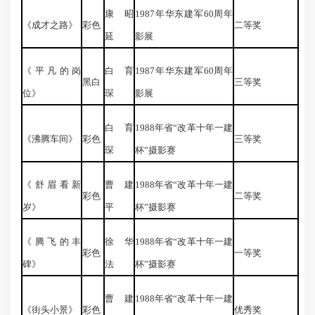
康昭
1987年华东建军60周年
《成才之路》
彩色
二等奖
延
影展
《平凡的岗
白育
1987年华东建军60周年
黑白
三等奖
位》
琛
影展
白育
1988年省“改革十年一建
《沸腾车间》
彩色
三等奖
琛
杯”摄影赛
《舒眉看新
曹建
1988年省“改革十年一建
彩色
二等奖
岁》
平
杯”摄影赛
《腾飞的丰
徐华
1988年省“改革十年一建
彩色
一等奖
碑》
法
杯”摄影赛
曹建
1988年省“改革十年一建
《街头小景》
彩色
优秀奖