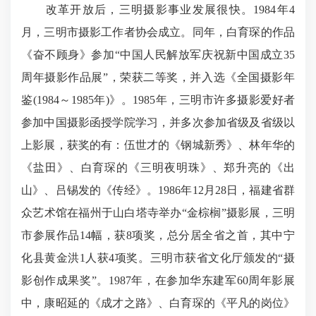
改革开放后，三明摄影事业发展很快。1984年4
月，三明市摄影工作者协会成立。同年，白育琛的作品
《奋不顾身》参加“中国人民解放军庆祝新中国成立35
周年摄影作品展”，荣获二等奖，并入选《全国摄影年
鉴(1984～1985年)》。1985年，三明市许多摄影爱好者
参加中国摄影函授学院学习，并多次参加省级及省级以
上影展，获奖的有：伍世才的《钢城新秀》、林年华的
《盐田》、白育琛的《三明夜明珠》、郑升亮的《出
山》、吕锡发的《传经》。1986年12月28日，福建省群
众艺术馆在福州于山白塔寺举办“金棕榈”摄影展，三明
市参展作品14幅，获8项奖，总分居全省之首，其中宁
化县黄金洪1人获4项奖。三明市获省文化厅颁发的“摄
影创作成果奖”。1987年，在参加华东建军60周年影展
中，康昭延的《成才之路》、白育琛的《平凡的岗位》