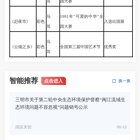
耳
国大赛
马
1991年“可爱的中华”全
《赶夜市》
彩色
入选出国展
耳
国大赛
马
《云烟之乡》
彩色
全国第三届中国艺术节
优秀奖
耳
智能推荐
点击进入
换一换
三明市关于第二轮中央生态环境保护督察“闽江流域生
态环境问题不容忽视”问题销号公示
回应关切
06-16