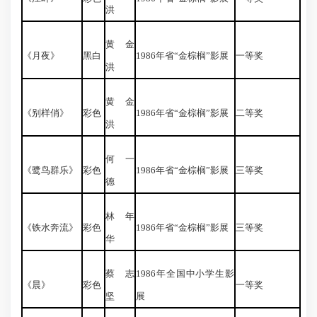
洪
黄金
《月夜》
黑白
1986年省“金棕榈”影展
一等奖
洪
黄金
《别样俏》
彩色
1986年省“金棕榈”影展
二等奖
洪
何一
《鹭鸟群乐》
彩色
1986年省“金棕榈”影展
三等奖
德
林年
《铁水奔流》
彩色
1986年省“金棕榈”影展
三等奖
华
蔡志
1986年全国中小学生影
《晨》
彩色
一等奖
坚
展