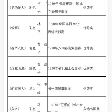
柯祖
1989年省庆祝新中国成
《龙的传人》
彩色
铜牌奖
光
立40周年影展
林
1990年全国东西南北中
《银辉》
彩色
优秀奖
平
风情摄影赛
曹建
《春华八闽》
彩色
1990年八闽春意浓影赛
优秀奖
平
曹建
《焊花飞瀑》
彩色
1990年省机械工会影赛
优秀奖
平
张亚
《船家老大》
黑白
省十四届摄影展
铜牌奖
峰
马
1991年“可爱的中华”全
《入浴》
彩色
入选出国展