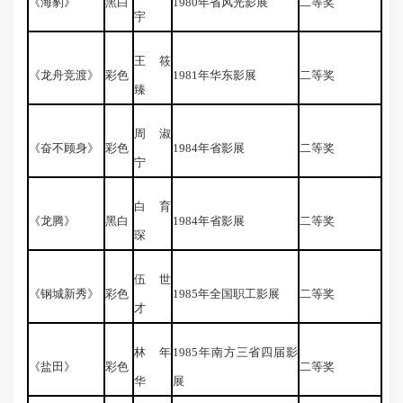
《海豹》
黑白
1980年省风光影展
二等奖
宇
王筱
《龙舟竞渡》
彩色
1981年华东影展
二等奖
臻
周淑
《奋不顾身》
彩色
1984年省影展
二等奖
宁
白育
《龙腾》
黑白
1984年省影展
二等奖
琛
伍世
《钢城新秀》
彩色
1985年全国职工影展
二等奖
才
林年
1985年南方三省四届影
《盐田》
彩色
二等奖
华
展