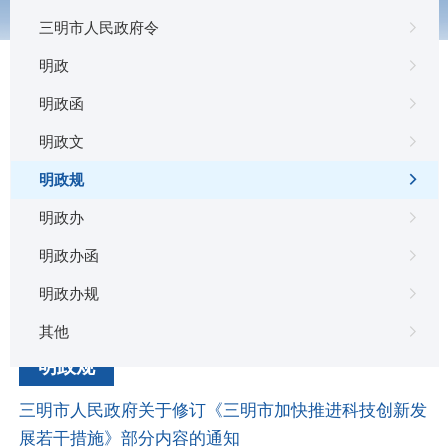
三明市人民政府令
明政
明政函
明政文
文种：
明政规
全部
公告
通告
意见
通知
批复
明政办
有效性：
明政办函
明政办规
全部
有效
失效
废止
其他
明政规
三明市人民政府关于修订《三明市加快推进科技创新发
展若干措施》部分内容的通知