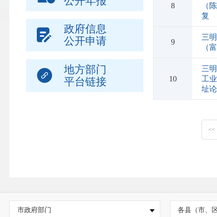
公开年报
8
（陈
复
政府信息
三明
公开申请
9
（富
地方部门
三
10
工
平台链接
址
<<
市政府部门
各县（市、