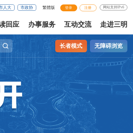
网站支持IPv6
市人大
市政协
繁體版
登录
注册
读回应
办事服务
互动交流
走进三明
长者模式
无障碍浏览