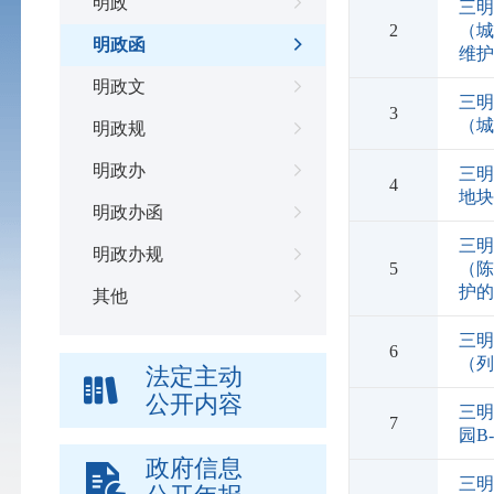
明政
三明
2
（城
明政函
维
明政文
三明
3
（城
明政规
明政办
三明
4
地
明政办函
三明
明政办规
5
（陈
护
其他
三明
6
（列
法定主动
公开内容
三
7
园B
政府信息
三明