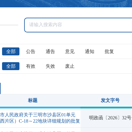
全部
公告
通告
意见
通知
批复
全部
有效
失效
废止
标题
发文字号
市人民政府关于三明市沙县区01单元
明政函〔2026〕32号
西片区）C-18～22地块详细规划的批复