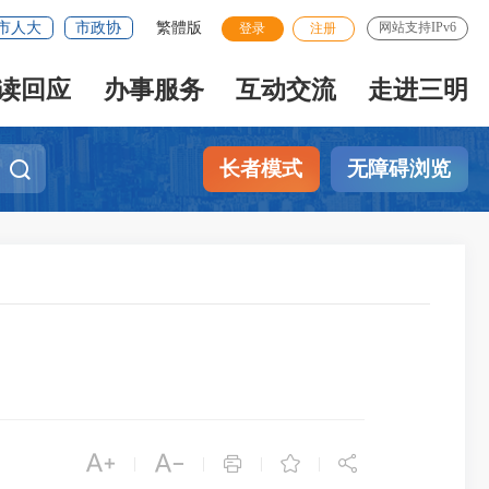
市人大
市政协
繁體版
网站支持IPv6
登录
注册
读回应
办事服务
互动交流
走进三明
长者模式
无障碍浏览





|
|
|
|