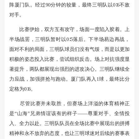
阵厦门队。经过90分钟的较量，最终三明队以0∶6不敌
对手。
比赛伊始，双方互有攻守，场面一度陷入胶着。上
半场战罢，三明队暂时以0∶5落后。下半场易边再战，
面对不利的局面，三明队球员们没有气馁，而是以更加
积极的姿态投入比赛，尝试组织反击。场上对抗强度显
著提升，两队都展现出强烈的进攻决心。三明队继续全
力应战，加强拼抢与跑动。厦门队再入1球，最终比分
定格为0∶6。
尽管比赛并未取胜，但赛场上洋溢的体育精神正
是“山海”兄弟情谊该有的样子——尊重对手、全情投
入、全力以赴。三明队队员在全场比赛中展现出的拼搏
精神和永不放弃的态度，也让三明球迷对后续的赛事表