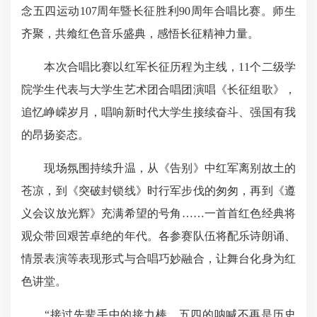
念五四运动107周年暨长征胜利90周年合唱比赛。师生
齐聚，‌
共飨红色
音乐盛典，感悟长征精神力量。
本次合唱比赛以红军长征历程为主线，11
个二级
学
院学生代表与大学生艺术团合唱团演唱《长征组歌》，
追忆峥嵘岁月，唱响新时代大学生接续奋斗、强国有我
的昂扬姿态。
现场氛围持续升温，从《告别》中红军离别故土的
苍凉，到《突破封锁线》时行军步伐的匆匆，再到《遵
义会议放光辉》充满希望的号角……一首首红色经典将
观众带回艰苦卓绝的年代。各参赛队伍将配乐诗朗诵、
情景表演等表现形式与合唱巧妙融合，让舞台化身为红
色讲堂。
“接过先辈手中的接力棒，五四的呐喊不再是历史