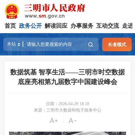
首页
政务公开
解读回应
办事服务
互动交流
走进
长者模式
数据筑基 智享生活——三明市时空数据
底座亮相第九届数字中国建设峰会
日期：2026-04-29 18:18
来源：三明市大数据和电子政务中心


|