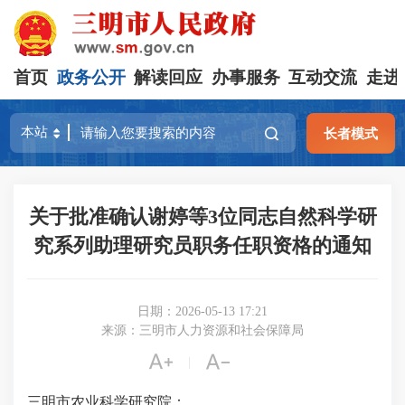
首页
政务公开
解读回应
办事服务
互动交流
走进
长者模式
关于批准确认谢婷等3位同志自然科学研
究系列助理研究员职务任职资格的通知
日期：2026-05-13 17:21
来源：三明市人力资源和社会保障局


|
三明市农业科学研究院：