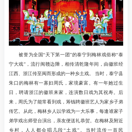
被誉为全国“天下第一团”的泰宁到梅林戏俗称“泰
宁大戏”，流行闽赣边陲，相传清乾隆年间，由徽班经
江西、浙江传至闽而形成的一种乡土戏。 当时，泰宁县
朱口的梅林有一寡妇周氏，家境豪富。有一年她过生
日，聘请浙江的徽班来家，连演数日戏为其祝寿。后
来，周氏为了能常看到戏，筹钱聘徽班艺人为家乡子弟
传艺。从此，梅林乡人以学戏为一大乐事，每逢谁家子
弟学戏出师登台演出，亲友便送礼恭贺。在梅林及附近
乡村，人人都会唱几段“土戏”。当时流传一首民