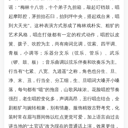
谣：“梅林十八坊，十个弟子九担箱，敲起叮铛鼓，唱
起摩郎腔，茅担抬石臼，抬到坪中央，搭起戏台来，唱
到大天光”。这种表演方式形成了梅林戏朴实、粗犷的
艺术风格，唱念打做都有一定的程式动作，唱腔以皮
簧、拨子、吹腔为主，尚有南词北调，弦索、四平调、
青板，小调等；乐器分文乐（弦乐、管乐）、武乐
（锣、鼓、板）；音乐曲调以弦乐伴奏和吹奏乐为主。
行当有“七紧、八宽、九逍遥”之称，角色也分生、旦、
净、末、丑，行当全、分工细，生、旦唱词大嗓开小嗓
落，每句都有“噫”的拖音，山歌风味浓。花脸唱腔节奏
强烈，老生唱腔变化多，声调高昂，丑行唱念结合，全
剧粗犷与婉转相兼，别有情趣。服饰精致古野考究，化
装时常在眉与唇间饰以红点更觉可爱，加上语言由过去
讲当地的“土官话”改为现在的普通话上演，效果更佳，