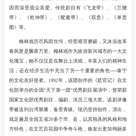
因而深受观众喜爱。传统剧目有《飞龙带》、《兰腰
带》、《乾坤带》、《鸳鸯带》、《双贵》、《单贵
图》等。
梅林戏历尽风雨坎坷，经受艰苦磨砺，又沐浴改革
春风更是飘香万里。梅林戏作为旅游新兴城市的一大文
化瑰宝，她不仅仅是在舞台上演戏，丰富人们的精神生
活，还在经济生活中充当了另一个重要的角色──泰宁
的文化友好使者。1992年，该团创作的《贬官记》在文
化部举办的全国“天下第一团”优秀剧目展演中，曾荣获
国家文化部优秀剧目，编剧、演员三项大奖。该剧录像
带被送到台湾展播，备受青睐。现仍坚持创作，演出，
戏足遍及全国五省20多个市、县，以其独具的风格和地
方特色，在文艺百花园中争奇斗艳，焕发出更加绚丽多