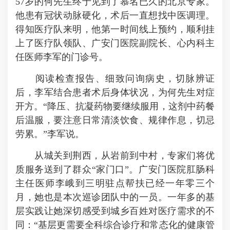
57岁的何先生终于见到了慕名已久的北京专家。
他患有冠状动脉硬化，术后一直想找中医调理。
得知医疗队来明，他第一时间线上预约，顺利挂
上了医疗队领队、广安门医院副院长、心内科主
任医师李军的门诊号。
阅读检查报告、细致问询病史，切脉辨证
后，李军结合患者术后身体状况，为何先生对症
开方。“降压、抗凝药物要继续服用，这剂中药餐
后温服，要注意日常清淡饮食、规律作息，切忌
劳累。”李军说。
从城关到荆西，从岩前到中村，专家们将优
质服务送到了群众“家门口”。广安门医院肛肠科
主任医师李峨到三明驻点帮扶已经一年零三个
月，她也是本次巡诊团队中的一员。一年多的基
层实践让她深切感受到城乡百姓对医疗需求的不
同：“基层更需要全科综合诊疗和常态化的健康管