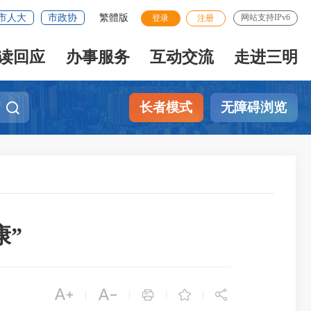
市人大
市政协
繁體版
网站支持IPv6
登录
注册
读回应
办事服务
互动交流
走进三明
长者模式
无障碍浏览
康”





|
|
|
|