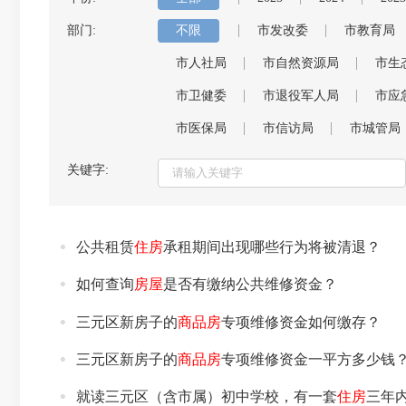
部门:
不限
市发改委
市教育局
市人社局
市自然资源局
市生
市卫健委
市退役军人局
市应
市医保局
市信访局
市城管局
关键字:
公共租赁
住房
承租期间出现哪些行为将被清退？
如何查询
房屋
是否有缴纳公共维修资金？
三元区新房子的
商品房
专项维修资金如何缴存？
三元区新房子的
商品房
专项维修资金一平方多少钱
就读三元区（含市属）初中学校，有一套
住房
三年