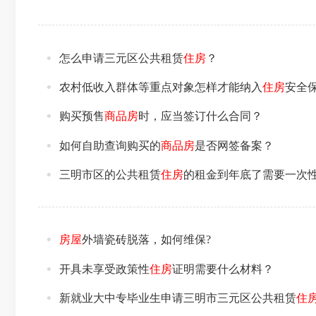
怎么申请三元区公共租赁
住房
？
农村低收入群体等重点对象怎样才能纳入
住房
安全
购买预售
商品房
时，应当签订什么合同？
如何自助查询购买的
商品房
是否网签备案？
三明市区的公共租赁
住房
的租金到年底了需要一次
房屋
外墙瓷砖脱落，如何维保?
开具未享受政策性
住房
证明需要什么材料？
新就业大中专毕业生申请三明市三元区公共租赁
住